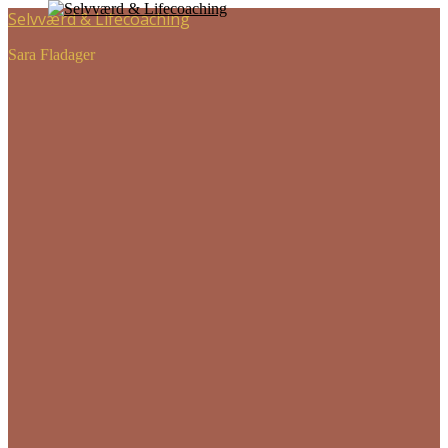
Selvværd & Lifecoaching
Sara Fladager